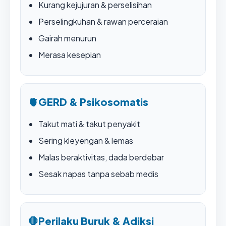
Kurang kejujuran & perselisihan
Perselingkuhan & rawan perceraian
Gairah menurun
Merasa kesepian
🫀
GERD & Psikosomatis
Takut mati & takut penyakit
Sering kleyengan & lemas
Malas beraktivitas, dada berdebar
Sesak napas tanpa sebab medis
🛑
Perilaku Buruk & Adiksi