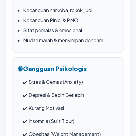
Kecanduan narkoba, rokok, judi
Kecanduan Pinjol & PMO
Sifat pemalas & emosional
Mudah marah & menyimpan dendam
🧠
Gangguan Psikologis
✔️
Stres & Cemas (Anxiety)
✔️
Depresi & Sedih Berlebih
✔️
Kurang Motivasi
✔️
Insomnia (Sulit Tidur)
✔️
Obesitas (Weight Management)