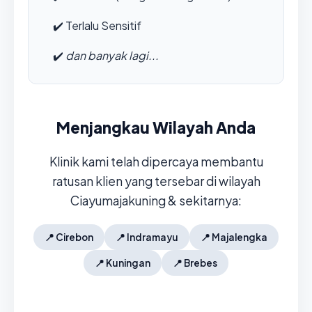
✔️
Terlalu Sensitif
✔️
dan banyak lagi...
Menjangkau Wilayah Anda
Klinik kami telah dipercaya membantu
ratusan klien yang tersebar di wilayah
Ciayumajakuning & sekitarnya:
📍
Cirebon
📍
Indramayu
📍
Majalengka
📍
Kuningan
📍
Brebes