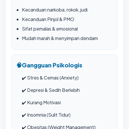
Kecanduan narkoba, rokok, judi
Kecanduan Pinjol & PMO
Sifat pemalas & emosional
Mudah marah & menyimpan dendam
🧠
Gangguan Psikologis
✔️
Stres & Cemas (Anxiety)
✔️
Depresi & Sedih Berlebih
✔️
Kurang Motivasi
✔️
Insomnia (Sulit Tidur)
✔️
Obesitas (Weight Management)