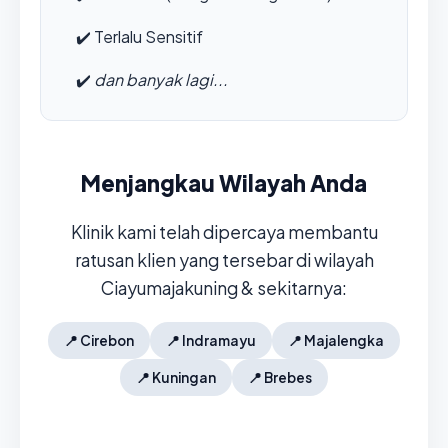
✔️
Terlalu Sensitif
✔️
dan banyak lagi...
Menjangkau Wilayah Anda
Klinik kami telah dipercaya membantu
ratusan klien yang tersebar di wilayah
Ciayumajakuning & sekitarnya:
📍
Cirebon
📍
Indramayu
📍
Majalengka
📍
Kuningan
📍
Brebes