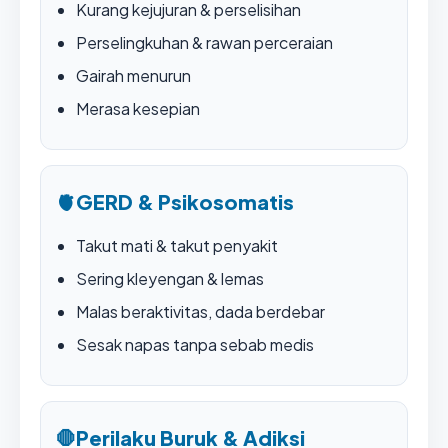
Kurang kejujuran & perselisihan
Perselingkuhan & rawan perceraian
Gairah menurun
Merasa kesepian
🫀
GERD & Psikosomatis
Takut mati & takut penyakit
Sering kleyengan & lemas
Malas beraktivitas, dada berdebar
Sesak napas tanpa sebab medis
🛑
Perilaku Buruk & Adiksi