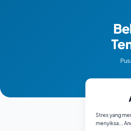
Be
Te
Pusa
Stres yang me
menyiksa... An