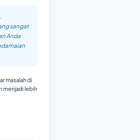
.
ang sangat
dan Anda
Kedamaian
r masalah di
n menjadi lebih