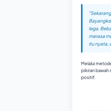
"Sekarang
Bayangkan
lega. Beba
merasa me
itu nyata,
Melalui metod
pikiran bawah 
positif.