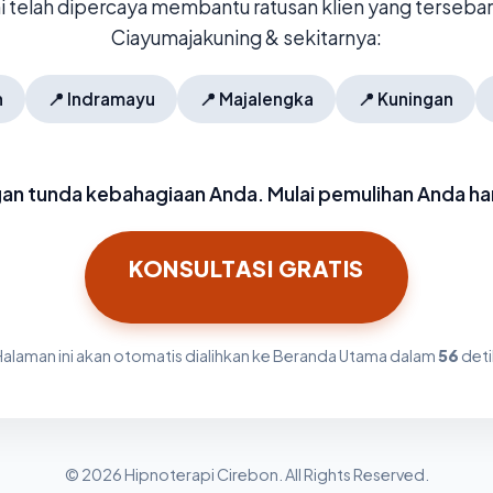
mi telah dipercaya membantu ratusan klien yang tersebar 
Ciayumajakuning & sekitarnya:
n
📍
Indramayu
📍
Majalengka
📍
Kuningan
an tunda kebahagiaan Anda. Mulai pemulihan Anda hari
KONSULTASI GRATIS
Halaman ini akan otomatis dialihkan ke Beranda Utama dalam
56
deti
© 2026 Hipnoterapi Cirebon. All Rights Reserved.