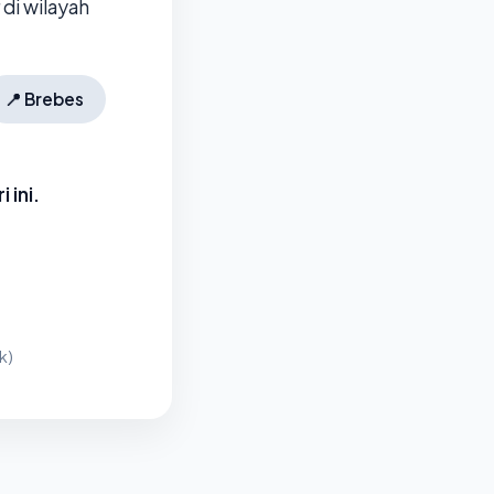
di wilayah
📍
Brebes
 ini.
k)