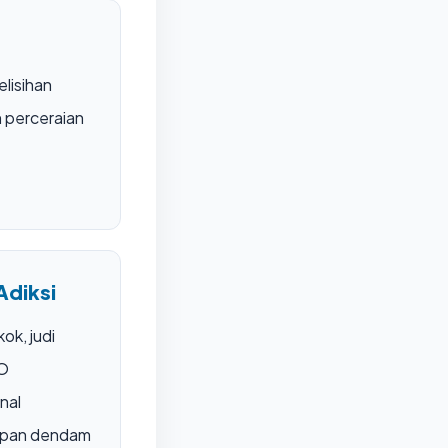
elisihan
 perceraian
Adiksi
ok, judi
MO
nal
mpan dendam