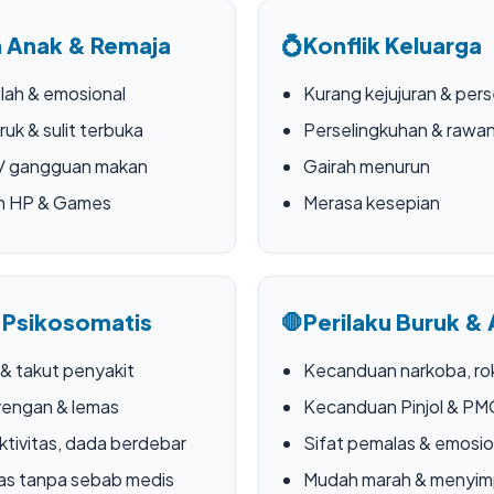
 Anak & Remaja
💍
Konflik Keluarga
lah & emosional
Kurang kejujuran & pers
ruk & sulit terbuka
Perselingkuhan & rawan
 / gangguan makan
Gairah menurun
n HP & Games
Merasa kesepian
 Psikosomatis
🛑
Perilaku Buruk & 
 & takut penyakit
Kecanduan narkoba, rok
yengan & lemas
Kecanduan Pinjol & P
ktivitas, dada berdebar
Sifat pemalas & emosio
as tanpa sebab medis
Mudah marah & menyi