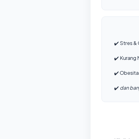
✔️
Stres & 
✔️
Kurang M
✔️
Obesita
✔️
dan bany