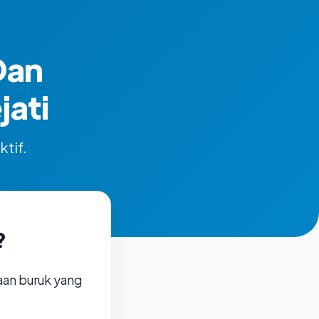
Dan
ati
ktif.
?
aan buruk yang