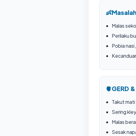
👶
Masalah
Malas seko
Perilaku bu
Pobia nasi
Kecandua
🫀
GERD &
Takut mati
Sering kle
Malas bera
Sesak nap