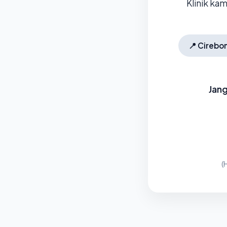
Klinik ka
📍
Cirebo
Jang
(