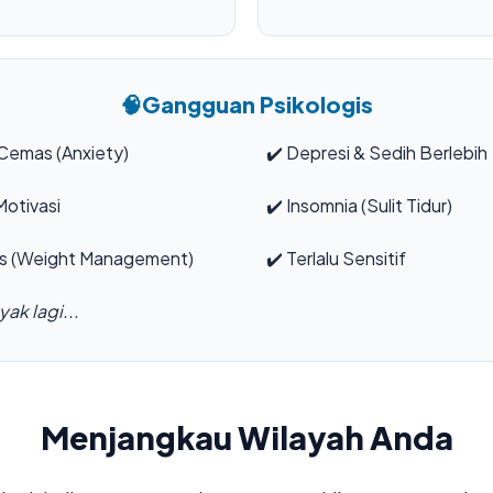
🧠
Gangguan Psikologis
Cemas (Anxiety)
✔️
Depresi & Sedih Berlebih
otivasi
✔️
Insomnia (Sulit Tidur)
s (Weight Management)
✔️
Terlalu Sensitif
ak lagi...
Menjangkau Wilayah Anda