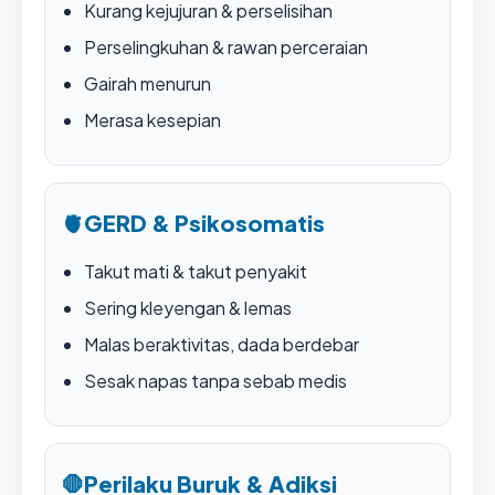
Kurang kejujuran & perselisihan
Perselingkuhan & rawan perceraian
Gairah menurun
Merasa kesepian
🫀
GERD & Psikosomatis
Takut mati & takut penyakit
Sering kleyengan & lemas
Malas beraktivitas, dada berdebar
Sesak napas tanpa sebab medis
🛑
Perilaku Buruk & Adiksi