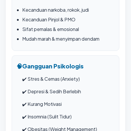
Kecanduan narkoba, rokok, judi
Kecanduan Pinjol & PMO
Sifat pemalas & emosional
Mudah marah & menyimpan dendam
🧠
Gangguan Psikologis
✔️
Stres & Cemas (Anxiety)
✔️
Depresi & Sedih Berlebih
✔️
Kurang Motivasi
✔️
Insomnia (Sulit Tidur)
✔️
Obesitas (Weight Management)