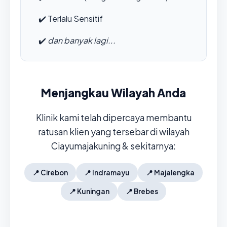
✔️
Terlalu Sensitif
✔️
dan banyak lagi...
Menjangkau Wilayah Anda
Klinik kami telah dipercaya membantu
ratusan klien yang tersebar di wilayah
Ciayumajakuning & sekitarnya:
📍
Cirebon
📍
Indramayu
📍
Majalengka
📍
Kuningan
📍
Brebes