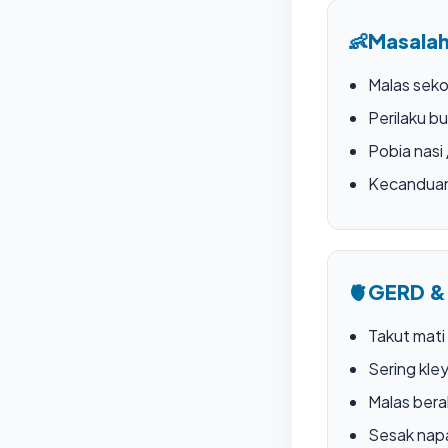
👶
Masalah
Malas seko
Perilaku bu
Pobia nasi
Kecandua
🫀
GERD &
Takut mati
Sering kle
Malas bera
Sesak nap