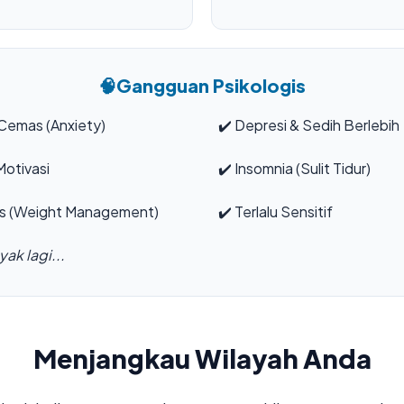
🧠
Gangguan Psikologis
Cemas (Anxiety)
✔️
Depresi & Sedih Berlebih
otivasi
✔️
Insomnia (Sulit Tidur)
s (Weight Management)
✔️
Terlalu Sensitif
ak lagi...
Menjangkau Wilayah Anda