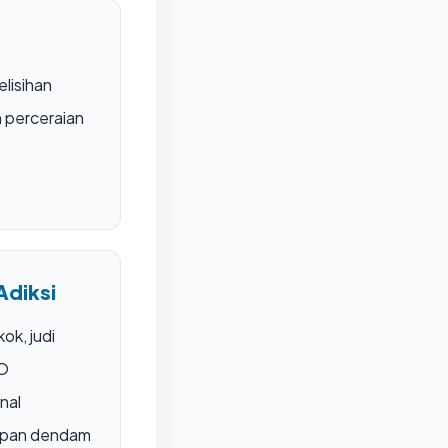
elisihan
 perceraian
Adiksi
ok, judi
MO
nal
mpan dendam