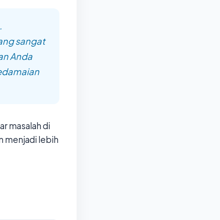
.
ang sangat
dan Anda
Kedamaian
r masalah di
n menjadi lebih