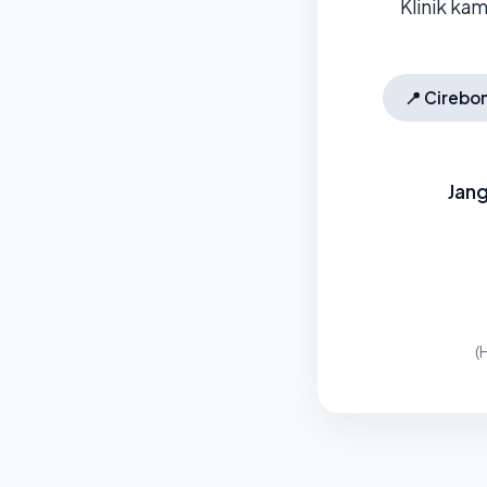
Klinik ka
📍
Cirebo
Jang
(