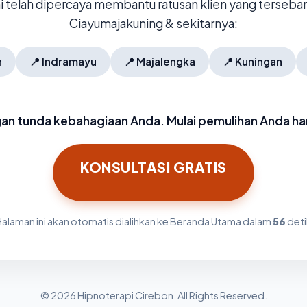
mi telah dipercaya membantu ratusan klien yang tersebar 
Ciayumajakuning & sekitarnya:
n
📍
Indramayu
📍
Majalengka
📍
Kuningan
an tunda kebahagiaan Anda. Mulai pemulihan Anda hari
KONSULTASI GRATIS
Halaman ini akan otomatis dialihkan ke Beranda Utama dalam
56
deti
© 2026 Hipnoterapi Cirebon. All Rights Reserved.