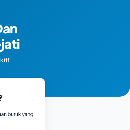
Dan
ati
ktif.
?
aan buruk yang