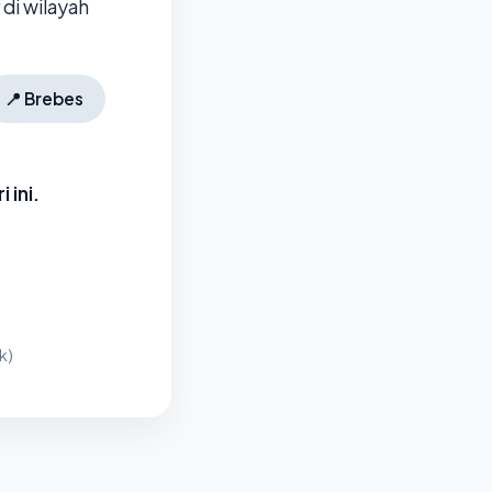
di wilayah
📍
Brebes
 ini.
k)