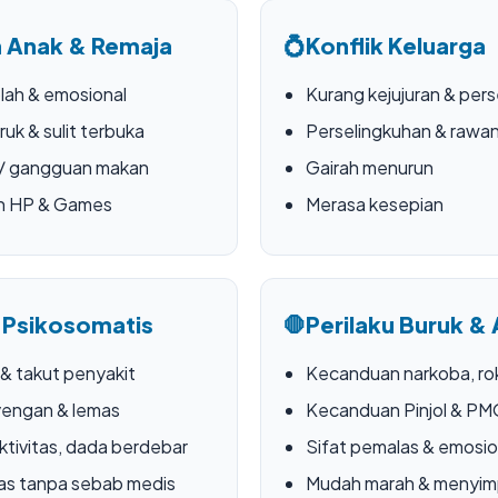
 Anak & Remaja
💍
Konflik Keluarga
lah & emosional
Kurang kejujuran & pers
ruk & sulit terbuka
Perselingkuhan & rawan
 / gangguan makan
Gairah menurun
n HP & Games
Merasa kesepian
 Psikosomatis
🛑
Perilaku Buruk & 
 & takut penyakit
Kecanduan narkoba, rok
yengan & lemas
Kecanduan Pinjol & P
ktivitas, dada berdebar
Sifat pemalas & emosio
as tanpa sebab medis
Mudah marah & menyi