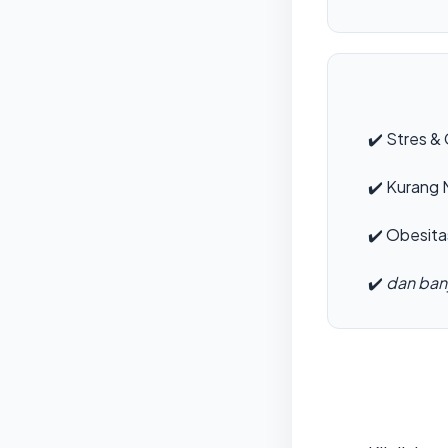
✔️
Stres & 
✔️
Kurang M
✔️
Obesita
✔️
dan bany