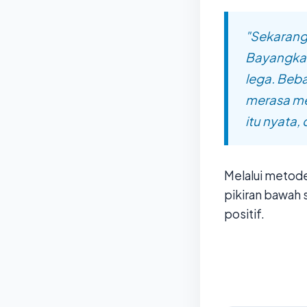
"Sekarang
Bayangkan
lega. Beba
merasa me
itu nyata,
Melalui metod
pikiran bawah 
positif.