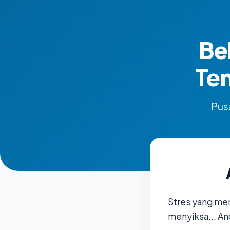
Be
Te
Pusa
Stres yang me
menyiksa... An