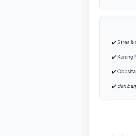
✔️
Stres & 
✔️
Kurang M
✔️
Obesita
✔️
dan bany