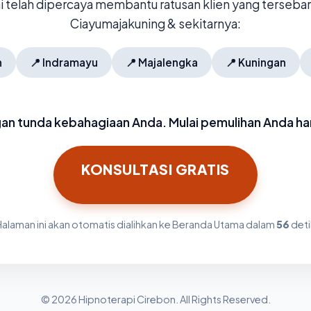
mi telah dipercaya membantu ratusan klien yang tersebar 
Ciayumajakuning & sekitarnya:
n
📍
Indramayu
📍
Majalengka
📍
Kuningan
an tunda kebahagiaan Anda. Mulai pemulihan Anda hari
KONSULTASI GRATIS
Halaman ini akan otomatis dialihkan ke Beranda Utama dalam
56
deti
© 2026 Hipnoterapi Cirebon. All Rights Reserved.