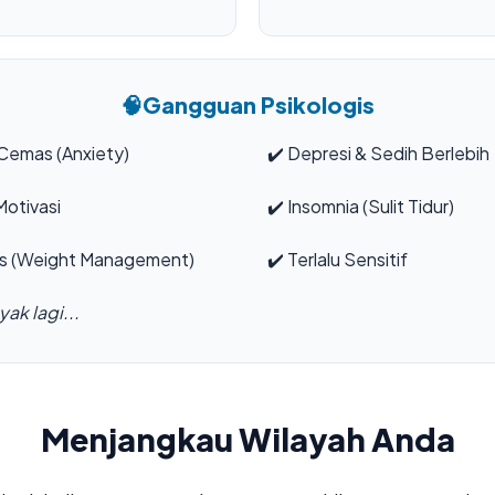
🧠
Gangguan Psikologis
Cemas (Anxiety)
✔️
Depresi & Sedih Berlebih
otivasi
✔️
Insomnia (Sulit Tidur)
s (Weight Management)
✔️
Terlalu Sensitif
ak lagi...
Menjangkau Wilayah Anda