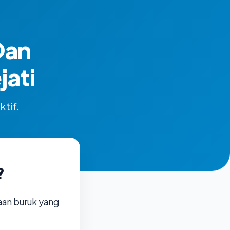
Dan
ati
ktif.
?
aan buruk yang