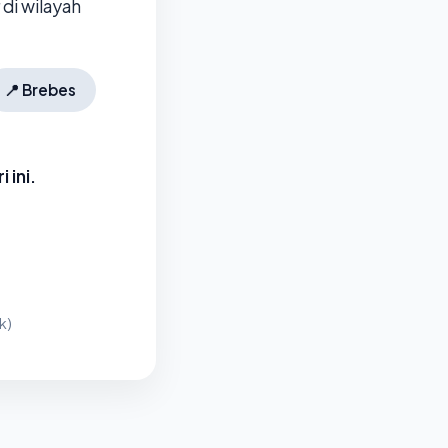
di wilayah
📍
Brebes
 ini.
k)