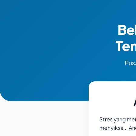
Be
Te
Pusa
Stres yang me
menyiksa... An