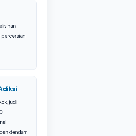
elisihan
 perceraian
Adiksi
ok, judi
MO
nal
mpan dendam