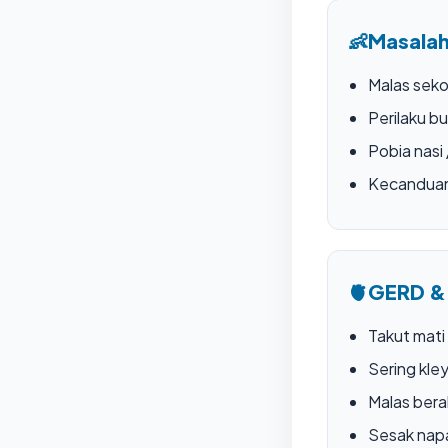
👶
Masalah
Malas seko
Perilaku bu
Pobia nasi
Kecandua
🫀
GERD &
Takut mati
Sering kle
Malas bera
Sesak nap