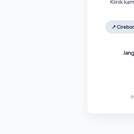
Klinik ka
📍
Cirebo
Jang
(