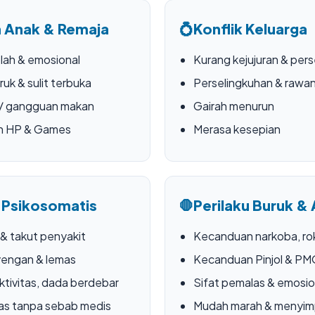
 Anak & Remaja
💍
Konflik Keluarga
lah & emosional
Kurang kejujuran & pers
ruk & sulit terbuka
Perselingkuhan & rawan
 / gangguan makan
Gairah menurun
n HP & Games
Merasa kesepian
 Psikosomatis
🛑
Perilaku Buruk & 
 & takut penyakit
Kecanduan narkoba, rok
yengan & lemas
Kecanduan Pinjol & P
ktivitas, dada berdebar
Sifat pemalas & emosio
as tanpa sebab medis
Mudah marah & menyi