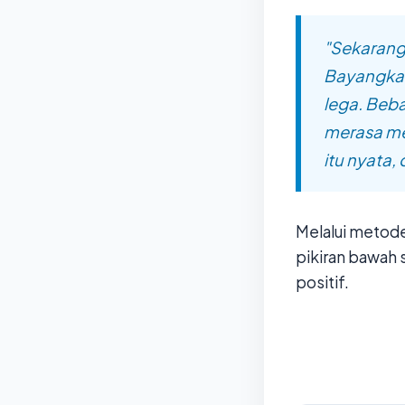
"Sekarang
Bayangkan
lega. Beba
merasa me
itu nyata,
Melalui metod
pikiran bawah 
positif.