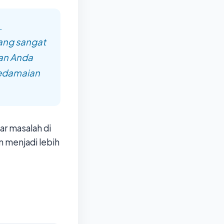
.
ang sangat
dan Anda
Kedamaian
r masalah di
n menjadi lebih