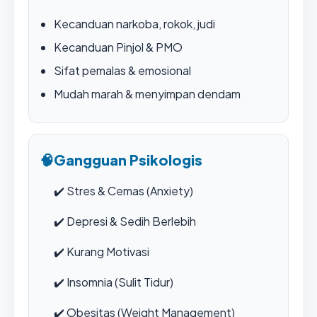
Kecanduan narkoba, rokok, judi
Kecanduan Pinjol & PMO
Sifat pemalas & emosional
Mudah marah & menyimpan dendam
🧠
Gangguan Psikologis
✔️
Stres & Cemas (Anxiety)
✔️
Depresi & Sedih Berlebih
✔️
Kurang Motivasi
✔️
Insomnia (Sulit Tidur)
✔️
Obesitas (Weight Management)