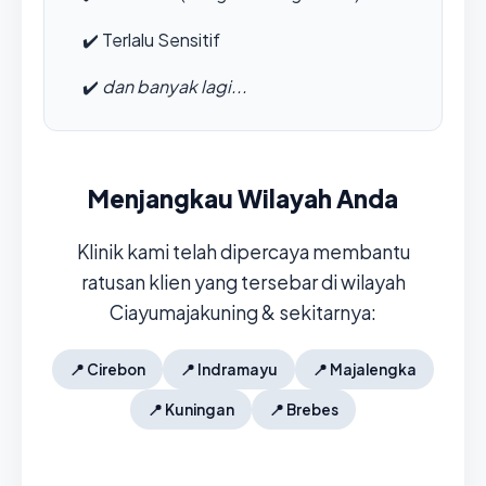
✔️
Terlalu Sensitif
✔️
dan banyak lagi...
Menjangkau Wilayah Anda
Klinik kami telah dipercaya membantu
ratusan klien yang tersebar di wilayah
Ciayumajakuning & sekitarnya:
📍
Cirebon
📍
Indramayu
📍
Majalengka
📍
Kuningan
📍
Brebes