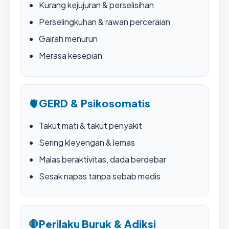
Kurang kejujuran & perselisihan
Perselingkuhan & rawan perceraian
Gairah menurun
Merasa kesepian
🫀
GERD & Psikosomatis
Takut mati & takut penyakit
Sering kleyengan & lemas
Malas beraktivitas, dada berdebar
Sesak napas tanpa sebab medis
🛑
Perilaku Buruk & Adiksi