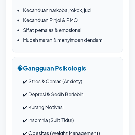
Kecanduan narkoba, rokok, judi
Kecanduan Pinjol & PMO
Sifat pemalas & emosional
Mudah marah & menyimpan dendam
🧠
Gangguan Psikologis
✔️
Stres & Cemas (Anxiety)
✔️
Depresi & Sedih Berlebih
✔️
Kurang Motivasi
✔️
Insomnia (Sulit Tidur)
✔️
Obesitas (Weight Management)