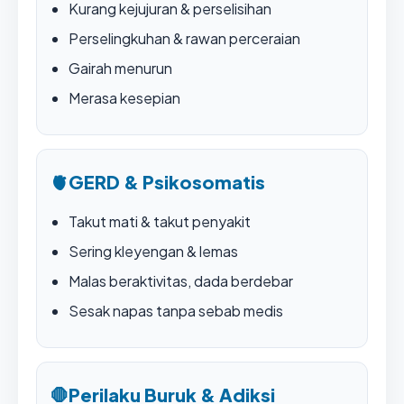
Kurang kejujuran & perselisihan
Perselingkuhan & rawan perceraian
Gairah menurun
Merasa kesepian
🫀
GERD & Psikosomatis
Takut mati & takut penyakit
Sering kleyengan & lemas
Malas beraktivitas, dada berdebar
Sesak napas tanpa sebab medis
🛑
Perilaku Buruk & Adiksi