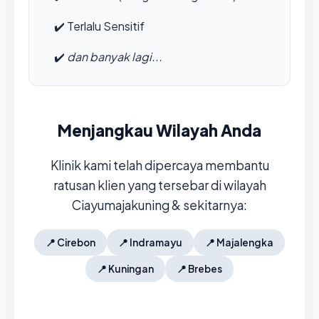
✔️
Terlalu Sensitif
✔️
dan banyak lagi...
Menjangkau Wilayah Anda
Klinik kami telah dipercaya membantu
ratusan klien yang tersebar di wilayah
Ciayumajakuning & sekitarnya:
📍
Cirebon
📍
Indramayu
📍
Majalengka
📍
Kuningan
📍
Brebes