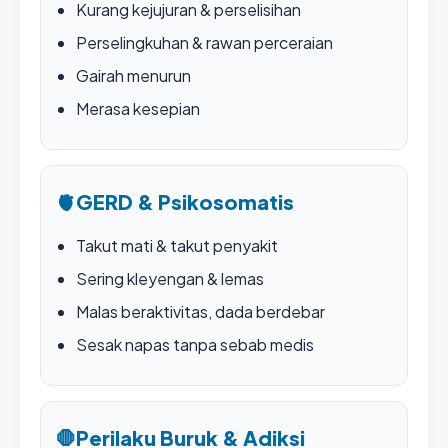
Kurang kejujuran & perselisihan
Perselingkuhan & rawan perceraian
Gairah menurun
Merasa kesepian
🫀
GERD & Psikosomatis
Takut mati & takut penyakit
Sering kleyengan & lemas
Malas beraktivitas, dada berdebar
Sesak napas tanpa sebab medis
🛑
Perilaku Buruk & Adiksi