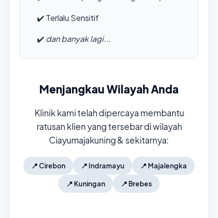
✔️
Terlalu Sensitif
✔️
dan banyak lagi...
Menjangkau Wilayah Anda
Klinik kami telah dipercaya membantu
ratusan klien yang tersebar di wilayah
Ciayumajakuning & sekitarnya:
📍
Cirebon
📍
Indramayu
📍
Majalengka
📍
Kuningan
📍
Brebes