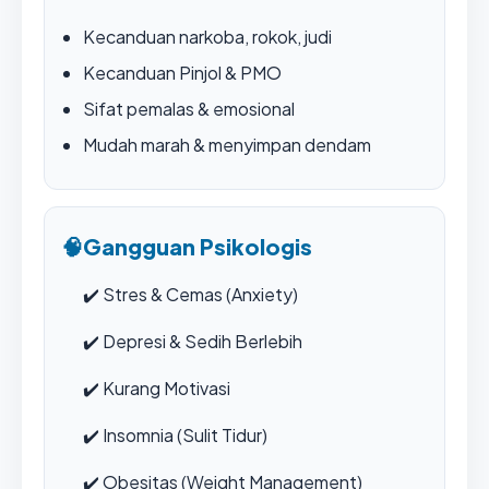
Kecanduan narkoba, rokok, judi
Kecanduan Pinjol & PMO
Sifat pemalas & emosional
Mudah marah & menyimpan dendam
🧠
Gangguan Psikologis
✔️
Stres & Cemas (Anxiety)
✔️
Depresi & Sedih Berlebih
✔️
Kurang Motivasi
✔️
Insomnia (Sulit Tidur)
✔️
Obesitas (Weight Management)