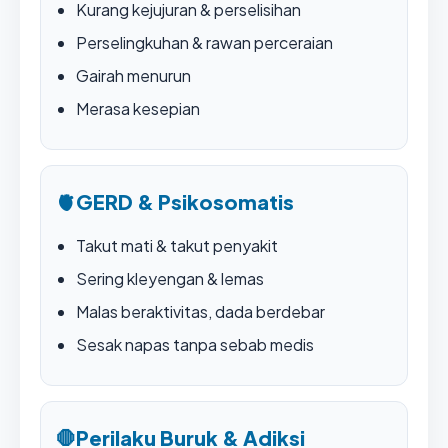
Kurang kejujuran & perselisihan
Perselingkuhan & rawan perceraian
Gairah menurun
Merasa kesepian
🫀
GERD & Psikosomatis
Takut mati & takut penyakit
Sering kleyengan & lemas
Malas beraktivitas, dada berdebar
Sesak napas tanpa sebab medis
🛑
Perilaku Buruk & Adiksi