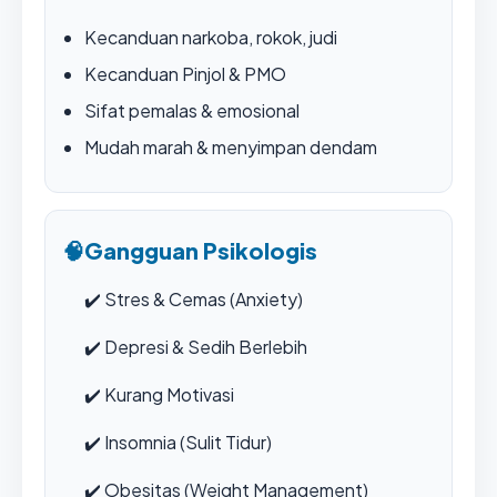
Kecanduan narkoba, rokok, judi
Kecanduan Pinjol & PMO
Sifat pemalas & emosional
Mudah marah & menyimpan dendam
🧠
Gangguan Psikologis
✔️
Stres & Cemas (Anxiety)
✔️
Depresi & Sedih Berlebih
✔️
Kurang Motivasi
✔️
Insomnia (Sulit Tidur)
✔️
Obesitas (Weight Management)