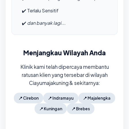
✔️
Terlalu Sensitif
✔️
dan banyak lagi...
Menjangkau Wilayah Anda
Klinik kami telah dipercaya membantu
ratusan klien yang tersebar di wilayah
Ciayumajakuning & sekitarnya:
📍
Cirebon
📍
Indramayu
📍
Majalengka
📍
Kuningan
📍
Brebes