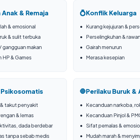
 Anak & Remaja
💍
Konflik Keluarga
lah & emosional
Kurang kejujuran & pers
ruk & sulit terbuka
Perselingkuhan & rawan
 / gangguan makan
Gairah menurun
n HP & Games
Merasa kesepian
 Psikosomatis
🛑
Perilaku Buruk & 
 & takut penyakit
Kecanduan narkoba, rok
yengan & lemas
Kecanduan Pinjol & P
ktivitas, dada berdebar
Sifat pemalas & emosio
as tanpa sebab medis
Mudah marah & menyi