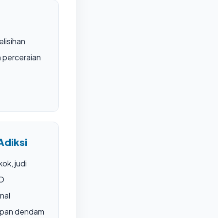
elisihan
 perceraian
Adiksi
ok, judi
MO
nal
mpan dendam