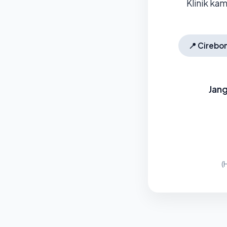
Klinik ka
📍
Cirebo
Jang
(