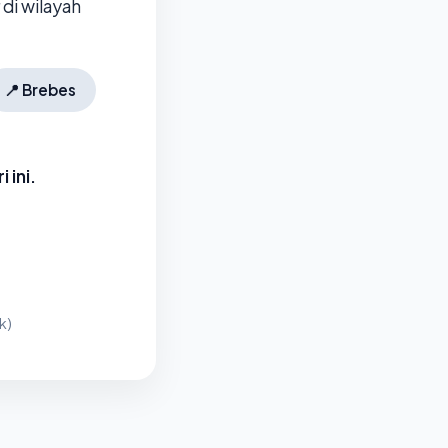
di wilayah
📍
Brebes
 ini.
k)