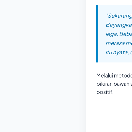
"Sekarang
Bayangkan
lega. Beba
merasa me
itu nyata,
Melalui metod
pikiran bawah 
positif.