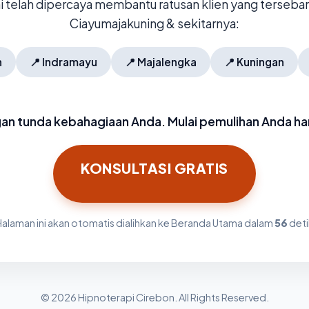
mi telah dipercaya membantu ratusan klien yang tersebar 
Ciayumajakuning & sekitarnya:
n
📍
Indramayu
📍
Majalengka
📍
Kuningan
an tunda kebahagiaan Anda. Mulai pemulihan Anda hari
KONSULTASI GRATIS
Halaman ini akan otomatis dialihkan ke Beranda Utama dalam
56
deti
© 2026 Hipnoterapi Cirebon. All Rights Reserved.