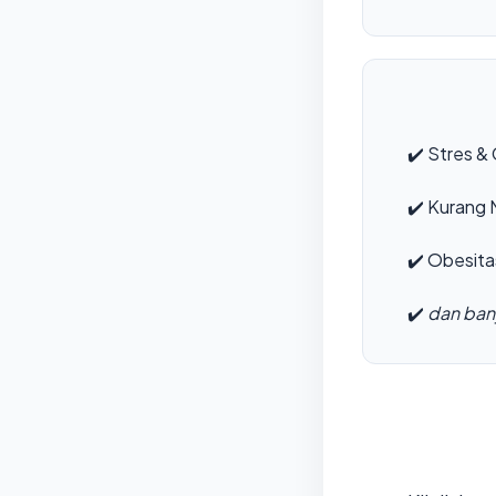
✔️
Stres & 
✔️
Kurang M
✔️
Obesita
✔️
dan bany