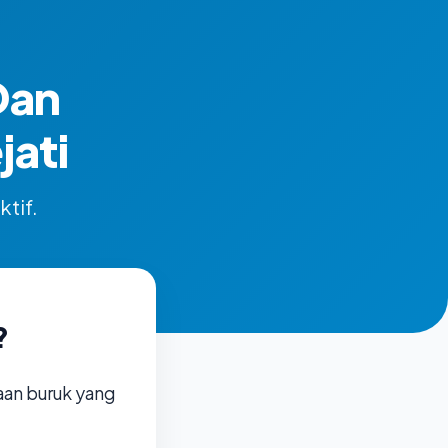
Dan
ati
ktif.
?
aan buruk yang