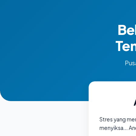
Be
Te
Pusa
Stres yang me
menyiksa... An