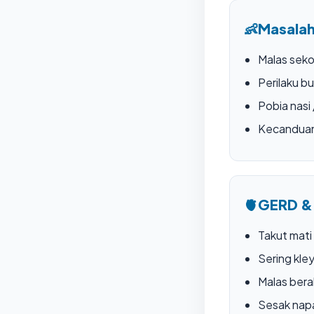
👶
Masalah
Malas seko
Perilaku bu
Pobia nasi
Kecandua
🫀
GERD &
Takut mati
Sering kle
Malas bera
Sesak nap