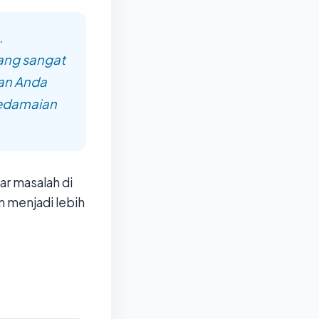
.
ang sangat
dan Anda
Kedamaian
r masalah di
n menjadi lebih