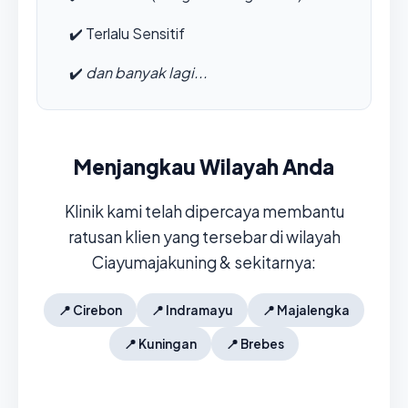
✔️
Terlalu Sensitif
✔️
dan banyak lagi...
Menjangkau Wilayah Anda
Klinik kami telah dipercaya membantu
ratusan klien yang tersebar di wilayah
Ciayumajakuning & sekitarnya:
📍
Cirebon
📍
Indramayu
📍
Majalengka
📍
Kuningan
📍
Brebes