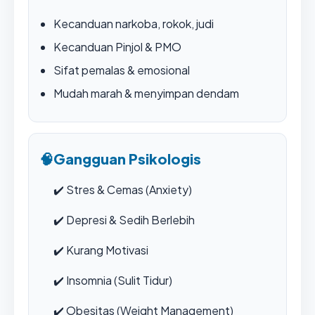
Kecanduan narkoba, rokok, judi
Kecanduan Pinjol & PMO
Sifat pemalas & emosional
Mudah marah & menyimpan dendam
🧠
Gangguan Psikologis
✔️
Stres & Cemas (Anxiety)
✔️
Depresi & Sedih Berlebih
✔️
Kurang Motivasi
✔️
Insomnia (Sulit Tidur)
✔️
Obesitas (Weight Management)