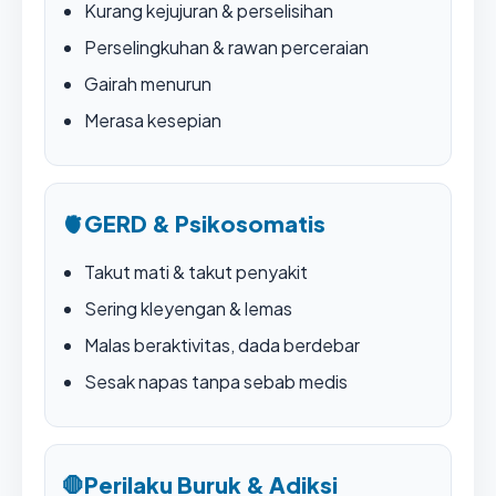
Kurang kejujuran & perselisihan
Perselingkuhan & rawan perceraian
Gairah menurun
Merasa kesepian
🫀
GERD & Psikosomatis
Takut mati & takut penyakit
Sering kleyengan & lemas
Malas beraktivitas, dada berdebar
Sesak napas tanpa sebab medis
🛑
Perilaku Buruk & Adiksi