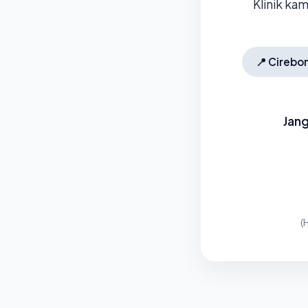
Klinik ka
📍
Cirebo
Jang
(