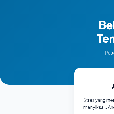
Be
Te
Pusa
Stres yang me
menyiksa... An