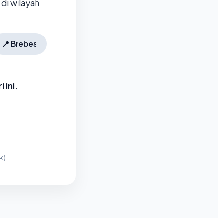
di wilayah
📍
Brebes
 ini.
k)