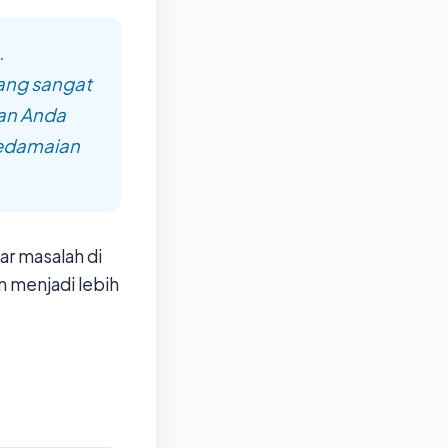
.
ang sangat
dan Anda
Kedamaian
r masalah di
n menjadi lebih