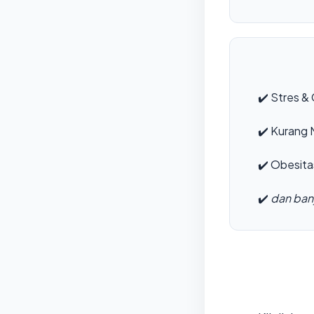
✔️
Stres & 
✔️
Kurang M
✔️
Obesita
✔️
dan bany