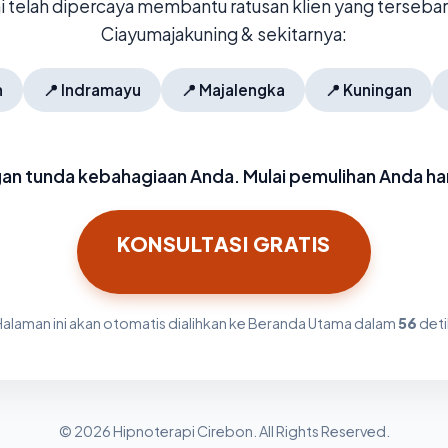
mi telah dipercaya membantu ratusan klien yang tersebar 
Ciayumajakuning & sekitarnya:
n
📍
Indramayu
📍
Majalengka
📍
Kuningan
an tunda kebahagiaan Anda. Mulai pemulihan Anda hari
KONSULTASI GRATIS
Halaman ini akan otomatis dialihkan ke Beranda Utama dalam
55
deti
© 2026 Hipnoterapi Cirebon. All Rights Reserved.