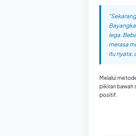
"Sekarang
Bayangkan
lega. Beba
merasa me
itu nyata,
Melalui metod
pikiran bawah 
positif.