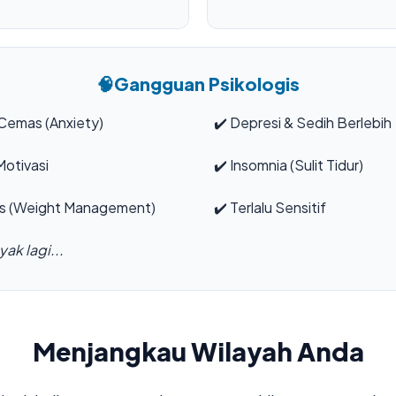
🧠
Gangguan Psikologis
Cemas (Anxiety)
✔️
Depresi & Sedih Berlebih
otivasi
✔️
Insomnia (Sulit Tidur)
s (Weight Management)
✔️
Terlalu Sensitif
ak lagi...
Menjangkau Wilayah Anda