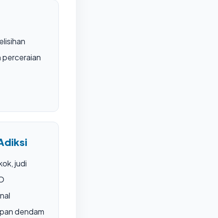
elisihan
 perceraian
Adiksi
ok, judi
MO
nal
mpan dendam