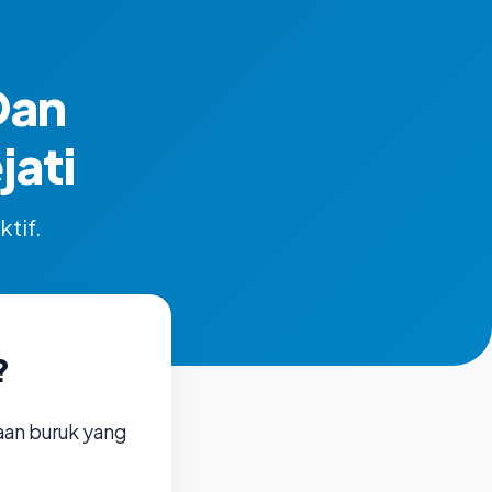
Dan
ati
ktif.
?
aan buruk yang