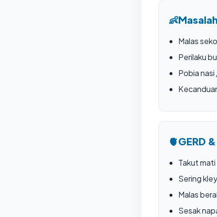
👶
Masalah
Malas seko
Perilaku bu
Pobia nasi
Kecandua
🫀
GERD &
Takut mati
Sering kle
Malas bera
Sesak nap