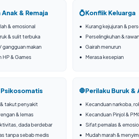
 Anak & Remaja
💍
Konflik Keluarga
lah & emosional
Kurang kejujuran & pers
ruk & sulit terbuka
Perselingkuhan & rawan
 / gangguan makan
Gairah menurun
n HP & Games
Merasa kesepian
 Psikosomatis
🛑
Perilaku Buruk & 
 & takut penyakit
Kecanduan narkoba, rok
yengan & lemas
Kecanduan Pinjol & P
ktivitas, dada berdebar
Sifat pemalas & emosio
as tanpa sebab medis
Mudah marah & menyi