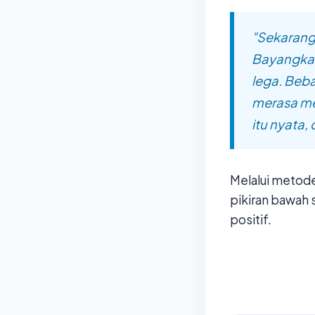
"Sekarang
Bayangkan
lega. Beba
merasa me
itu nyata,
Melalui metod
pikiran bawah 
positif.