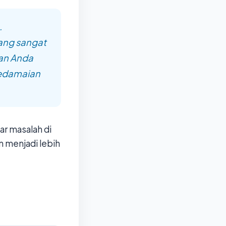
.
ang sangat
dan Anda
Kedamaian
r masalah di
n menjadi lebih