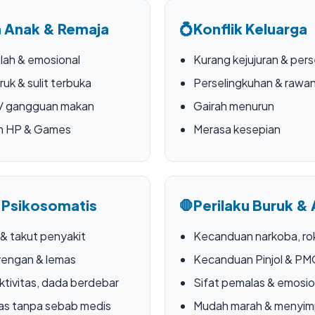
 Anak & Remaja
💍
Konflik Keluarga
lah & emosional
Kurang kejujuran & pers
ruk & sulit terbuka
Perselingkuhan & rawan
 / gangguan makan
Gairah menurun
n HP & Games
Merasa kesepian
 Psikosomatis
🛑
Perilaku Buruk & 
 & takut penyakit
Kecanduan narkoba, rok
yengan & lemas
Kecanduan Pinjol & P
ktivitas, dada berdebar
Sifat pemalas & emosio
as tanpa sebab medis
Mudah marah & menyi