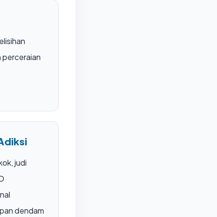
elisihan
 perceraian
Adiksi
ok, judi
MO
nal
mpan dendam