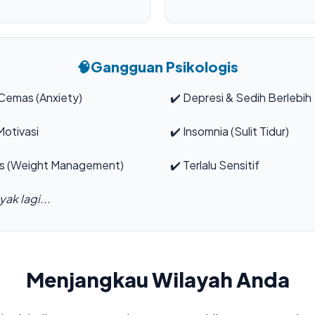
🧠
Gangguan Psikologis
Cemas (Anxiety)
✔️
Depresi & Sedih Berlebih
otivasi
✔️
Insomnia (Sulit Tidur)
s (Weight Management)
✔️
Terlalu Sensitif
ak lagi...
Menjangkau Wilayah Anda