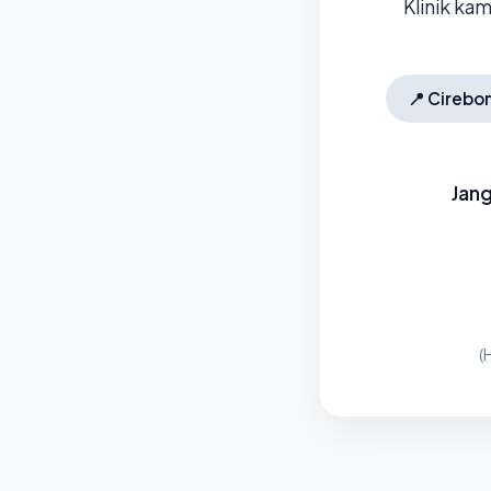
Klinik ka
📍
Cirebo
Jang
(