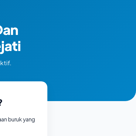
Dan
ati
ktif.
?
aan buruk yang