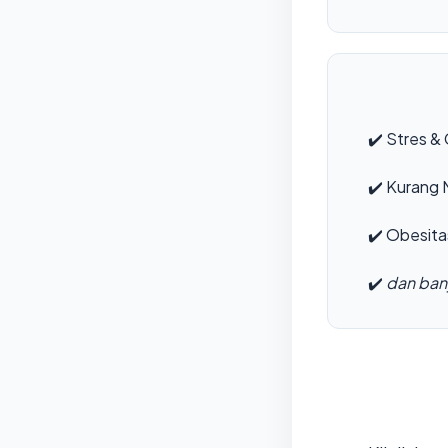
✔️
Stres & 
✔️
Kurang M
✔️
Obesita
✔️
dan bany