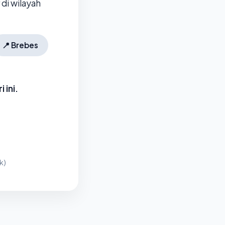
di wilayah
📍
Brebes
 ini.
k)