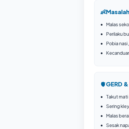
👶
Masalah
Malas seko
Perilaku bu
Pobia nasi
Kecandua
🫀
GERD &
Takut mati
Sering kle
Malas bera
Sesak nap