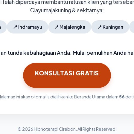
mi telah dipercaya membantu ratusan klien yang tersebar 
Ciayumajakuning & sekitarnya:
n
📍
Indramayu
📍
Majalengka
📍
Kuningan
an tunda kebahagiaan Anda. Mulai pemulihan Anda hari
KONSULTASI GRATIS
Halaman ini akan otomatis dialihkan ke Beranda Utama dalam
56
deti
© 2026 Hipnoterapi Cirebon. All Rights Reserved.