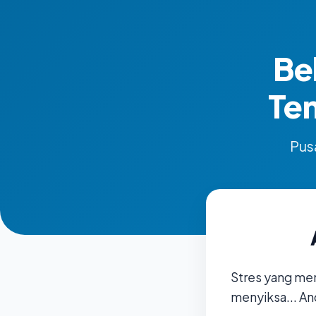
Be
Te
Pusa
Stres yang me
menyiksa... An