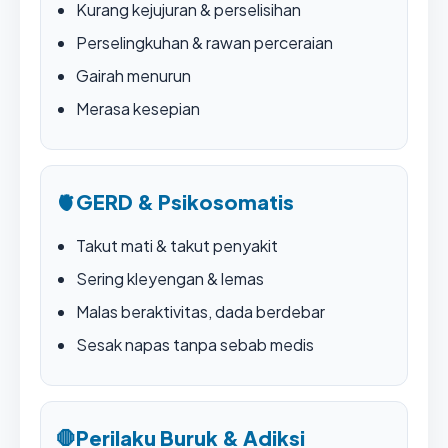
Kurang kejujuran & perselisihan
Perselingkuhan & rawan perceraian
Gairah menurun
Merasa kesepian
🫀
GERD & Psikosomatis
Takut mati & takut penyakit
Sering kleyengan & lemas
Malas beraktivitas, dada berdebar
Sesak napas tanpa sebab medis
🛑
Perilaku Buruk & Adiksi