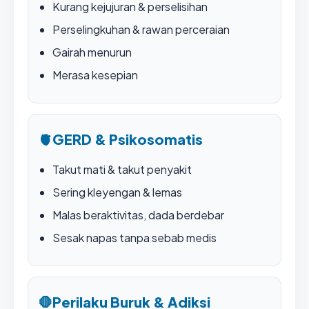
Kurang kejujuran & perselisihan
Perselingkuhan & rawan perceraian
Gairah menurun
Merasa kesepian
🫀
GERD & Psikosomatis
Takut mati & takut penyakit
Sering kleyengan & lemas
Malas beraktivitas, dada berdebar
Sesak napas tanpa sebab medis
🛑
Perilaku Buruk & Adiksi