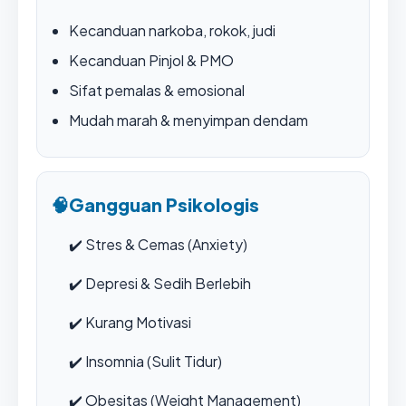
Kecanduan narkoba, rokok, judi
Kecanduan Pinjol & PMO
Sifat pemalas & emosional
Mudah marah & menyimpan dendam
🧠
Gangguan Psikologis
✔️
Stres & Cemas (Anxiety)
✔️
Depresi & Sedih Berlebih
✔️
Kurang Motivasi
✔️
Insomnia (Sulit Tidur)
✔️
Obesitas (Weight Management)