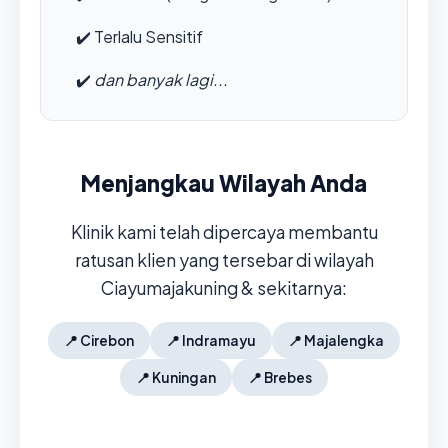
✔️
Terlalu Sensitif
✔️
dan banyak lagi...
Menjangkau Wilayah Anda
Klinik kami telah dipercaya membantu
ratusan klien yang tersebar di wilayah
Ciayumajakuning & sekitarnya:
📍
Cirebon
📍
Indramayu
📍
Majalengka
📍
Kuningan
📍
Brebes