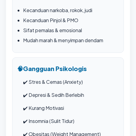
Kecanduan narkoba, rokok, judi
Kecanduan Pinjol & PMO
Sifat pemalas & emosional
Mudah marah & menyimpan dendam
🧠
Gangguan Psikologis
✔️
Stres & Cemas (Anxiety)
✔️
Depresi & Sedih Berlebih
✔️
Kurang Motivasi
✔️
Insomnia (Sulit Tidur)
✔️
Obesitas (Weight Management)