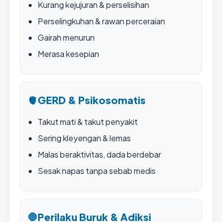
Kurang kejujuran & perselisihan
Perselingkuhan & rawan perceraian
Gairah menurun
Merasa kesepian
🫀
GERD & Psikosomatis
Takut mati & takut penyakit
Sering kleyengan & lemas
Malas beraktivitas, dada berdebar
Sesak napas tanpa sebab medis
🛑
Perilaku Buruk & Adiksi