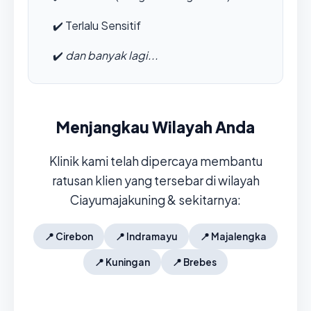
✔️
Terlalu Sensitif
✔️
dan banyak lagi...
Menjangkau Wilayah Anda
Klinik kami telah dipercaya membantu
ratusan klien yang tersebar di wilayah
Ciayumajakuning & sekitarnya:
📍
Cirebon
📍
Indramayu
📍
Majalengka
📍
Kuningan
📍
Brebes