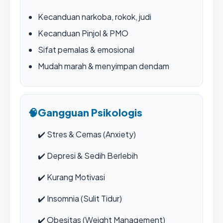
Kecanduan narkoba, rokok, judi
Kecanduan Pinjol & PMO
Sifat pemalas & emosional
Mudah marah & menyimpan dendam
🧠
Gangguan Psikologis
✔️
Stres & Cemas (Anxiety)
✔️
Depresi & Sedih Berlebih
✔️
Kurang Motivasi
✔️
Insomnia (Sulit Tidur)
✔️
Obesitas (Weight Management)