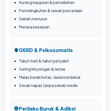
Kurang kejujuran & perselisihan
Perselingkuhan & rawan perceraian
Gairah menurun
Merasa kesepian
🫀
GERD & Psikosomatis
Takut mati & takut penyakit
Sering kleyengan & lemas
Malas beraktivitas, dada berdebar
Sesak napas tanpa sebab medis
🛑
Perilaku Buruk & Adiksi