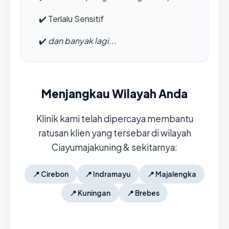
✔️
Terlalu Sensitif
✔️
dan banyak lagi...
Menjangkau Wilayah Anda
Klinik kami telah dipercaya membantu
ratusan klien yang tersebar di wilayah
Ciayumajakuning & sekitarnya:
📍
Cirebon
📍
Indramayu
📍
Majalengka
📍
Kuningan
📍
Brebes