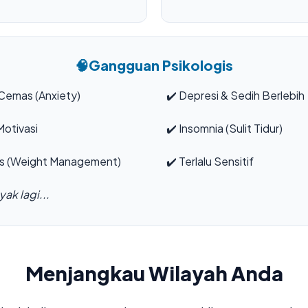
🧠
Gangguan Psikologis
Cemas (Anxiety)
✔️
Depresi & Sedih Berlebih
otivasi
✔️
Insomnia (Sulit Tidur)
s (Weight Management)
✔️
Terlalu Sensitif
ak lagi...
Menjangkau Wilayah Anda