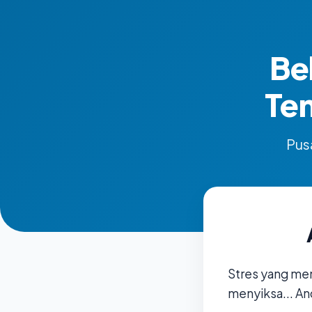
Be
Te
Pusa
Stres yang me
menyiksa... An