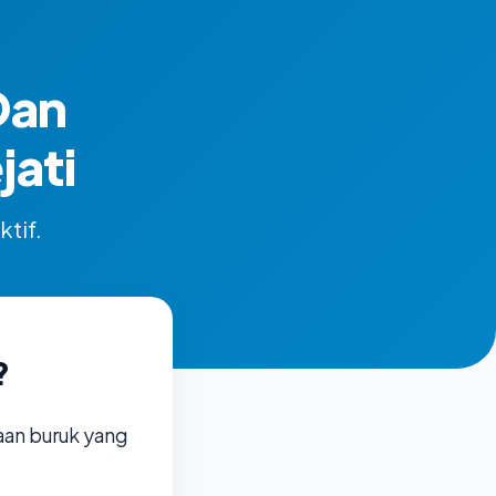
Dan
ati
ktif.
?
aan buruk yang