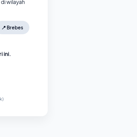
di wilayah
📍
Brebes
 ini.
k)