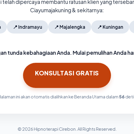
mi telah dipercaya membantu ratusan klien yang tersebar 
Ciayumajakuning & sekitarnya:
n
📍
Indramayu
📍
Majalengka
📍
Kuningan
an tunda kebahagiaan Anda. Mulai pemulihan Anda hari
KONSULTASI GRATIS
Halaman ini akan otomatis dialihkan ke Beranda Utama dalam
56
deti
© 2026 Hipnoterapi Cirebon. All Rights Reserved.