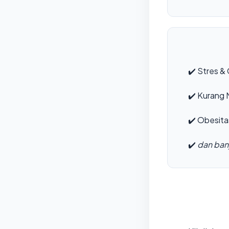
✔️
Stres & 
✔️
Kurang M
✔️
Obesita
✔️
dan bany