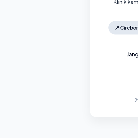
Klinik ka
📍
Cirebo
Jang
(