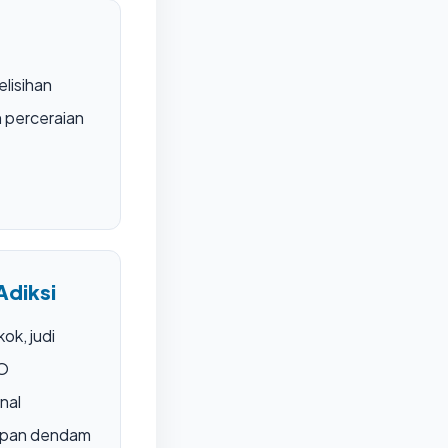
elisihan
 perceraian
Adiksi
ok, judi
MO
nal
mpan dendam