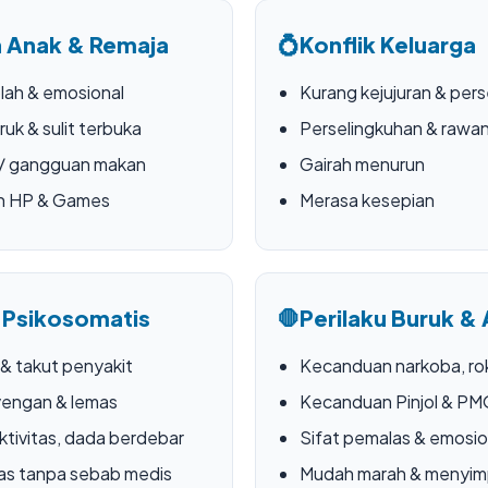
 Anak & Remaja
💍
Konflik Keluarga
lah & emosional
Kurang kejujuran & pers
ruk & sulit terbuka
Perselingkuhan & rawan
 / gangguan makan
Gairah menurun
n HP & Games
Merasa kesepian
 Psikosomatis
🛑
Perilaku Buruk & 
 & takut penyakit
Kecanduan narkoba, rok
yengan & lemas
Kecanduan Pinjol & P
ktivitas, dada berdebar
Sifat pemalas & emosio
as tanpa sebab medis
Mudah marah & menyi