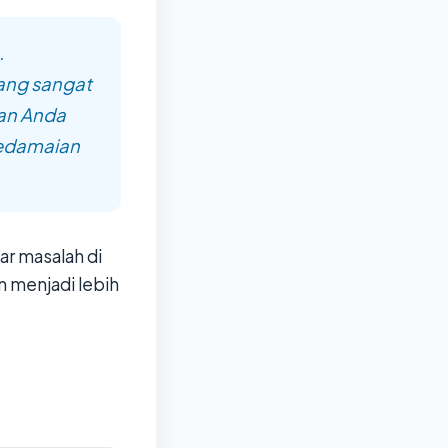
.
ang sangat
dan Anda
Kedamaian
r masalah di
n menjadi lebih