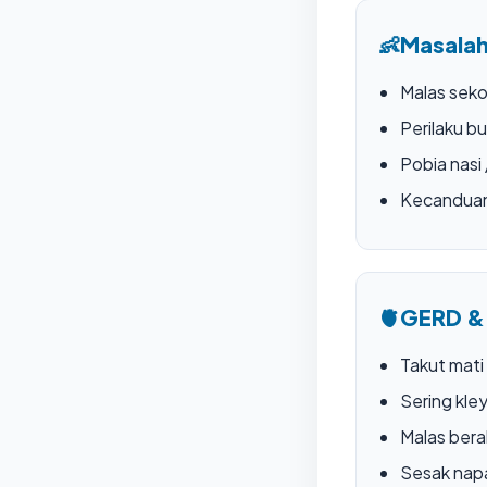
👶
Masalah
Malas seko
Perilaku bu
Pobia nasi
Kecandua
🫀
GERD &
Takut mati
Sering kle
Malas bera
Sesak nap