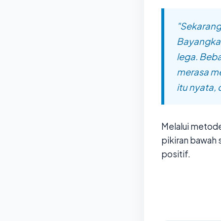
"Sekarang
Bayangkan
lega. Beba
merasa me
itu nyata,
Melalui metod
pikiran bawah 
positif.