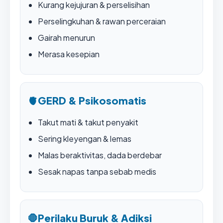
Kurang kejujuran & perselisihan
Perselingkuhan & rawan perceraian
Gairah menurun
Merasa kesepian
🫀
GERD & Psikosomatis
Takut mati & takut penyakit
Sering kleyengan & lemas
Malas beraktivitas, dada berdebar
Sesak napas tanpa sebab medis
🛑
Perilaku Buruk & Adiksi