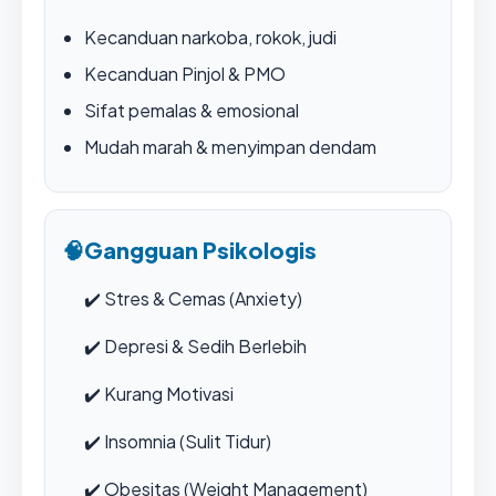
Kecanduan narkoba, rokok, judi
Kecanduan Pinjol & PMO
Sifat pemalas & emosional
Mudah marah & menyimpan dendam
🧠
Gangguan Psikologis
✔️
Stres & Cemas (Anxiety)
✔️
Depresi & Sedih Berlebih
✔️
Kurang Motivasi
✔️
Insomnia (Sulit Tidur)
✔️
Obesitas (Weight Management)