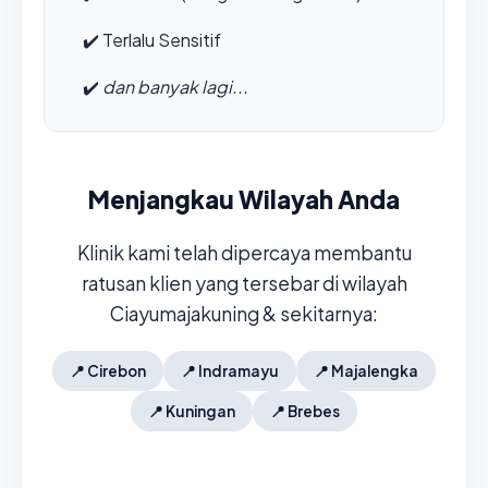
✔️
Terlalu Sensitif
✔️
dan banyak lagi...
Menjangkau Wilayah Anda
Klinik kami telah dipercaya membantu
ratusan klien yang tersebar di wilayah
Ciayumajakuning & sekitarnya:
📍
Cirebon
📍
Indramayu
📍
Majalengka
📍
Kuningan
📍
Brebes